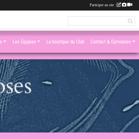
Participer au site :
s
Les Équipes
La boutique du Club
Contact & Gymnases