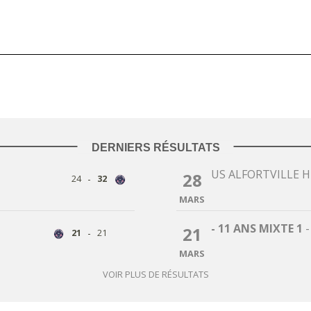
DERNIERS RÉSULTATS
US ALFORTVILLE 
28
-
24
32
MARS
- 11 ANS MIXTE 1
21
-
21
21
MARS
VOIR PLUS DE RÉSULTATS