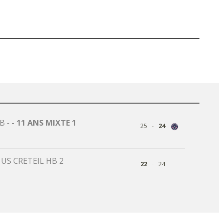
HB
-
- 11 ANS MIXTE 1
-
25
24
-
US CRETEIL HB 2
-
22
24