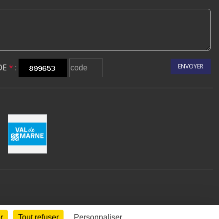
DE
*
:
ENVOYER
r
Tout refuser
Personnaliser