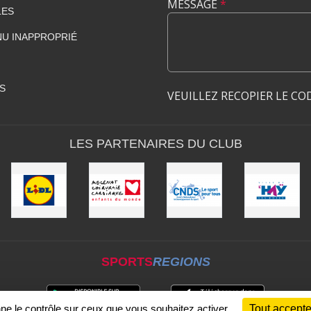
MESSAGE
*
LES
U INAPPROPRIÉ
S
VEUILLEZ RECOPIER LE CO
LES PARTENAIRES DU CLUB
SPORTS
REGIONS
nne le contrôle sur ceux que vous souhaitez activer
Tout accepte