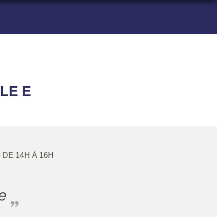
LE E
- DE 14H À 16H
ge