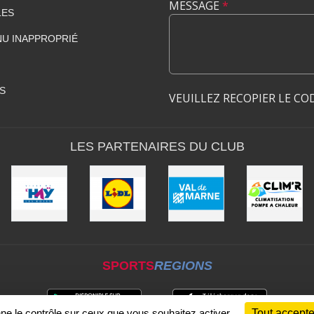
MESSAGE
*
LES
U INAPPROPRIÉ
S
VEUILLEZ RECOPIER LE CO
LES PARTENAIRES DU CLUB
SPORTS
REGIONS
nne le contrôle sur ceux que vous souhaitez activer
Tout accepte