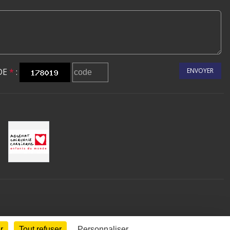
DE
*
:
ENVOYER
r
Tout refuser
Personnaliser