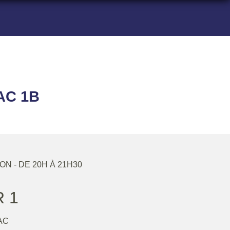
AC 1B
SON
- DE 20H À 21H30
 1
AC