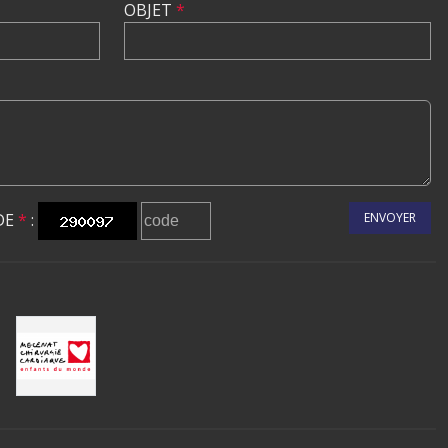
OBJET
*
DE
*
:
ENVOYER