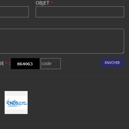
OBJET
*
DE
*
:
ENVOYER