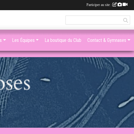
Participer au site :
s
Les Équipes
La boutique du Club
Contact & Gymnases