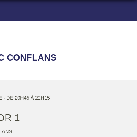
BC CONFLANS
E
- DE 20H45 À 22H15
OR 1
LANS