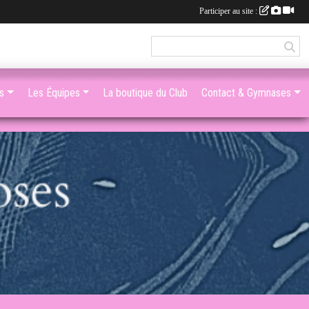
Participer au site :
s
Les Équipes
La boutique du Club
Contact & Gymnases