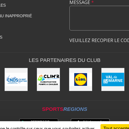
MESSAGE
*
LES
U INAPPROPRIÉ
S
VEUILLEZ RECOPIER LE CO
LES PARTENAIRES DU CLUB
SPORTS
REGIONS
nne le contrôle sur ceux que vous souhaitez activer
Tout accepte