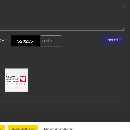
DE
*
:
ENVOYER
r
Tout refuser
Personnaliser